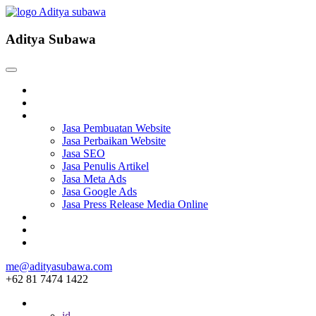
Aditya Subawa
Beranda
Tentang
Services
Jasa Pembuatan Website
Jasa Perbaikan Website
Jasa SEO
Jasa Penulis Artikel
Jasa Meta Ads
Jasa Google Ads
Jasa Press Release Media Online
Blog
Project
Hubungi
me@adityasubawa.com
+62 81 7474 1422
ID
id