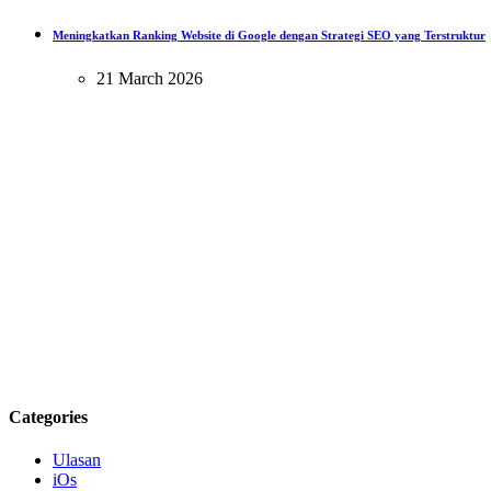
Meningkatkan Ranking Website di Google dengan Strategi SEO yang Terstruktur
21 March 2026
Categories
Ulasan
iOs