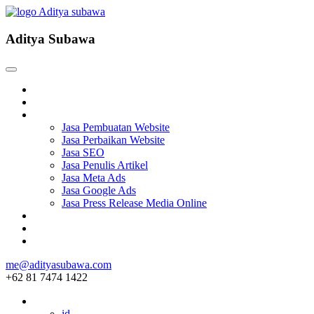
Aditya Subawa
Beranda
Tentang
Services
Jasa Pembuatan Website
Jasa Perbaikan Website
Jasa SEO
Jasa Penulis Artikel
Jasa Meta Ads
Jasa Google Ads
Jasa Press Release Media Online
Blog
Project
Hubungi
me@adityasubawa.com
+62 81 7474 1422
ID
id