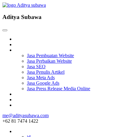
Aditya Subawa
Beranda
Tentang
Services
Jasa Pembuatan Website
Jasa Perbaikan Website
Jasa SEO
Jasa Penulis Artikel
Jasa Meta Ads
Jasa Google Ads
Jasa Press Release Media Online
Blog
Project
Hubungi
me@adityasubawa.com
+62 81 7474 1422
ID
id