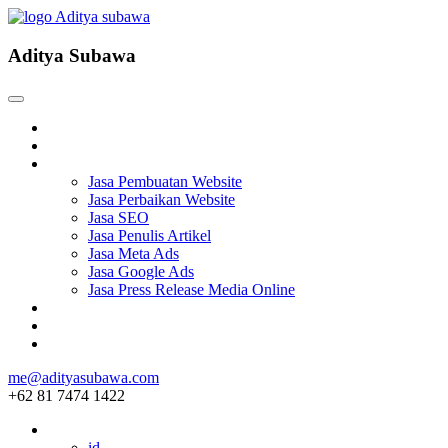
Aditya Subawa
Beranda
Tentang
Services
Jasa Pembuatan Website
Jasa Perbaikan Website
Jasa SEO
Jasa Penulis Artikel
Jasa Meta Ads
Jasa Google Ads
Jasa Press Release Media Online
Blog
Project
Hubungi
me@adityasubawa.com
+62 81 7474 1422
ID
id