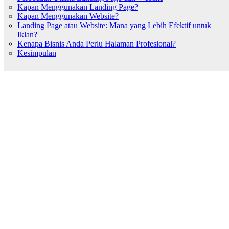
Kapan Menggunakan Landing Page?
Kapan Menggunakan Website?
Landing Page atau Website: Mana yang Lebih Efektif untuk
Iklan?
Kenapa Bisnis Anda Perlu Halaman Profesional?
Kesimpulan