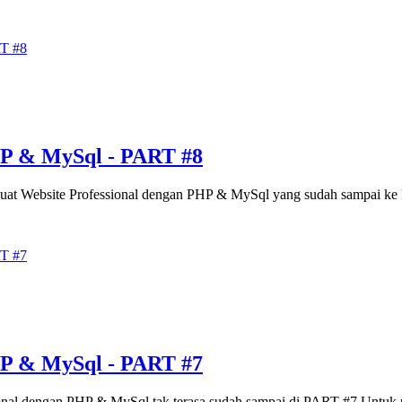
HP & MySql - PART #8
Membuat Website Professional dengan PHP & MySql yang sudah sampai 
HP & MySql - PART #7
ional dengan PHP & MySql tak terasa sudah sampai di PART #7 Untuk pos