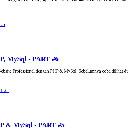
P, MySql - PART #6
ebsite Professional dengan PHP & MySql. Sebelumnya coba dilihat dulu 
HP & MySql - PART #5