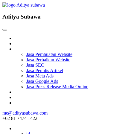
Aditya Subawa
Beranda
Tentang
Services
Jasa Pembuatan Website
Jasa Perbaikan Website
Jasa SEO
Jasa Penulis Artikel
Jasa Meta Ads
Jasa Google Ads
Jasa Press Release Media Online
Blog
Project
Hubungi
me@adityasubawa.com
+62 81 7474 1422
ID
id