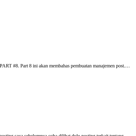
ke PART #8. Part 8 ini akan membahas pembuatan manajemen post.…
ting saya sebelumnya coba dilihat dulu posting terkait tentang