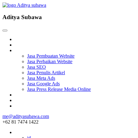
Aditya Subawa
Beranda
Tentang
Services
Jasa Pembuatan Website
Jasa Perbaikan Website
Jasa SEO
Jasa Penulis Artikel
Jasa Meta Ads
Jasa Google Ads
Jasa Press Release Media Online
Blog
Project
Hubungi
me@adityasubawa.com
+62 81 7474 1422
ID
id