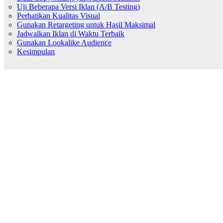
Uji Beberapa Versi Iklan (A/B Testing)
Perhatikan Kualitas Visual
Gunakan Retargeting untuk Hasil Maksimal
Jadwalkan Iklan di Waktu Terbaik
Gunakan Lookalike Audience
Kesimpulan