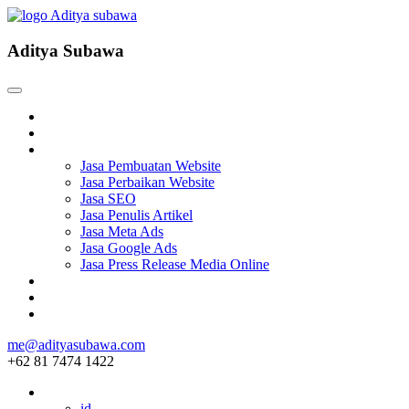
Aditya Subawa
Beranda
Tentang
Services
Jasa Pembuatan Website
Jasa Perbaikan Website
Jasa SEO
Jasa Penulis Artikel
Jasa Meta Ads
Jasa Google Ads
Jasa Press Release Media Online
Blog
Project
Hubungi
me@adityasubawa.com
+62 81 7474 1422
ID
id