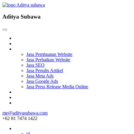
Aditya Subawa
Beranda
Tentang
Services
Jasa Pembuatan Website
Jasa Perbaikan Website
Jasa SEO
Jasa Penulis Artikel
Jasa Meta Ads
Jasa Google Ads
Jasa Press Release Media Online
Blog
Project
Hubungi
me@adityasubawa.com
+62 81 7474 1422
ID
id